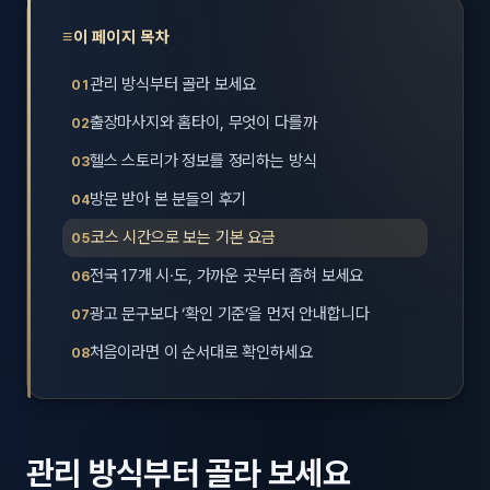
제주
남성
이 페이지 목차
관리 방식부터 골라 보세요
여성
출장마사지와 홈타이, 무엇이 다를까
남자
헬스 스토리가 정보를 정리하는 방식
커플
방문 받아 본 분들의 후기
추천·
코스 시간으로 보는 기본 요금
전국 17개 시·도, 가까운 곳부터 좁혀 보세요
신규
광고 문구보다 ‘확인 기준’을 먼저 안내합니다
할인
처음이라면 이 순서대로 확인하세요
두리
관리 방식부터 골라 보세요