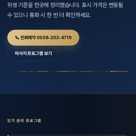
호남
위생 기준을 한곳에 정리했습니다. 표시 가격은 변동될
스킨
수 있으니 통화 시 한 번 더 확인하세요.
광주
왁싱
전북
방문·
📞 전화예약 0508-202-4719
전남
홈타
마사지 프로그램 보기
영남·
스파
부산
호텔
대구
수면
울산
24
경북
1인샵
인기 관리 프로그램
경남
대상·