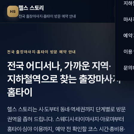
수도권
지하
헬스 스토리
☰
HS
서울
전국 출장마사지·홈타이 방문 예약 안내
마사
경기
관리 
예약
인천
스웨
이용
전국 출장마사지·홈타이 방문 예약 안내
강원·
타이
전국 어디서나, 가까운 지역·
문의
강원
아로
지하철역으로 찾는 출장마사지·
대전
로미
홈타이
세종
중국
헬스 스토리는 시·도부터 동네·역세권까지 단계별로 방문
충북
발마
권역을 좁혀 드립니다. 스웨디시·타이마사지·아로마부터
충남
스포
홈타이·심야 이용까지, 예약 전 확인할 코스 시간·총비용·