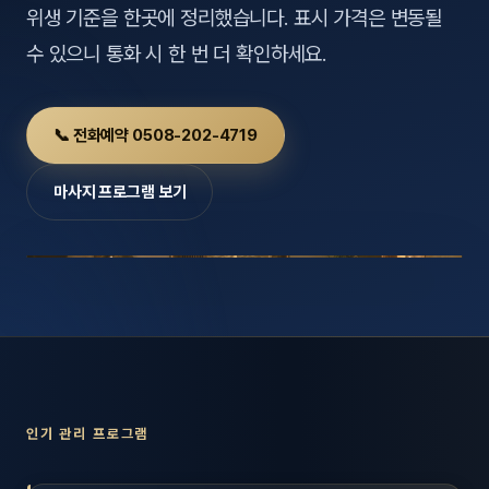
호남
위생 기준을 한곳에 정리했습니다. 표시 가격은 변동될
스킨
수 있으니 통화 시 한 번 더 확인하세요.
광주
왁싱
전북
방문·
📞 전화예약 0508-202-4719
전남
홈타
마사지 프로그램 보기
영남·
스파
부산
호텔
대구
수면
울산
24
경북
1인샵
인기 관리 프로그램
경남
대상·