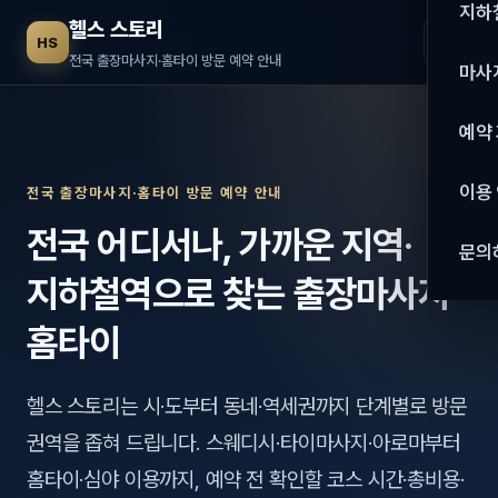
수도권
지하
헬스 스토리
☰
HS
서울
전국 출장마사지·홈타이 방문 예약 안내
마사
경기
관리 
예약
인천
스웨
이용
전국 출장마사지·홈타이 방문 예약 안내
강원·
타이
전국 어디서나, 가까운 지역·
문의
강원
아로
지하철역으로 찾는 출장마사지·
대전
로미
홈타이
세종
중국
헬스 스토리는 시·도부터 동네·역세권까지 단계별로 방문
충북
발마
권역을 좁혀 드립니다. 스웨디시·타이마사지·아로마부터
충남
스포
홈타이·심야 이용까지, 예약 전 확인할 코스 시간·총비용·