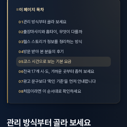
제주
남성
이 페이지 목차
관리 방식부터 골라 보세요
여성
출장마사지와 홈타이, 무엇이 다를까
남자
헬스 스토리가 정보를 정리하는 방식
커플
방문 받아 본 분들의 후기
추천·
코스 시간으로 보는 기본 요금
전국 17개 시·도, 가까운 곳부터 좁혀 보세요
신규
광고 문구보다 ‘확인 기준’을 먼저 안내합니다
할인
처음이라면 이 순서대로 확인하세요
두리
관리 방식부터 골라 보세요